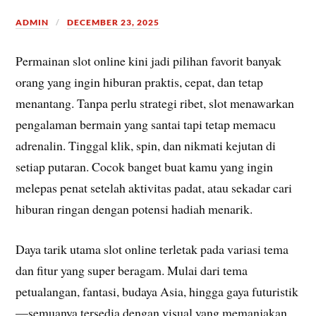
ADMIN
DECEMBER 23, 2025
Permainan slot online kini jadi pilihan favorit banyak
orang yang ingin hiburan praktis, cepat, dan tetap
menantang. Tanpa perlu strategi ribet, slot menawarkan
pengalaman bermain yang santai tapi tetap memacu
adrenalin. Tinggal klik, spin, dan nikmati kejutan di
setiap putaran. Cocok banget buat kamu yang ingin
melepas penat setelah aktivitas padat, atau sekadar cari
hiburan ringan dengan potensi hadiah menarik.
Daya tarik utama slot online terletak pada variasi tema
dan fitur yang super beragam. Mulai dari tema
petualangan, fantasi, budaya Asia, hingga gaya futuristik
—semuanya tersedia dengan visual yang memanjakan