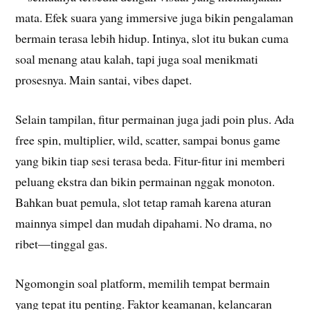
mata. Efek suara yang immersive juga bikin pengalaman
bermain terasa lebih hidup. Intinya, slot itu bukan cuma
soal menang atau kalah, tapi juga soal menikmati
prosesnya. Main santai, vibes dapet.
Selain tampilan, fitur permainan juga jadi poin plus. Ada
free spin, multiplier, wild, scatter, sampai bonus game
yang bikin tiap sesi terasa beda. Fitur-fitur ini memberi
peluang ekstra dan bikin permainan nggak monoton.
Bahkan buat pemula, slot tetap ramah karena aturan
mainnya simpel dan mudah dipahami. No drama, no
ribet—tinggal gas.
Ngomongin soal platform, memilih tempat bermain
yang tepat itu penting. Faktor keamanan, kelancaran