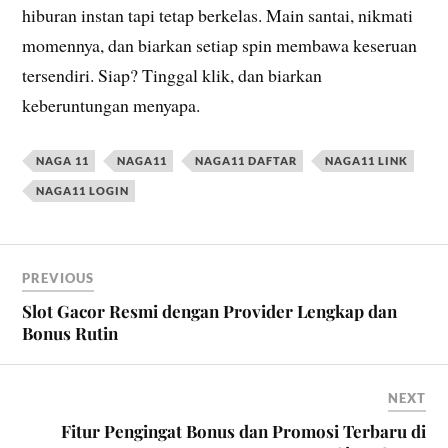
hiburan instan tapi tetap berkelas. Main santai, nikmati
momennya, dan biarkan setiap spin membawa keseruan
tersendiri. Siap? Tinggal klik, dan biarkan
keberuntungan menyapa.
NAGA 11
NAGA11
NAGA11 DAFTAR
NAGA11 LINK
NAGA11 LOGIN
PREVIOUS
Slot Gacor Resmi dengan Provider Lengkap dan
Bonus Rutin
NEXT
Fitur Pengingat Bonus dan Promosi Terbaru di