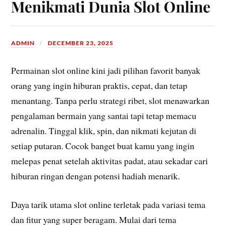
Menikmati Dunia Slot Online
ADMIN
DECEMBER 23, 2025
Permainan slot online kini jadi pilihan favorit banyak
orang yang ingin hiburan praktis, cepat, dan tetap
menantang. Tanpa perlu strategi ribet, slot menawarkan
pengalaman bermain yang santai tapi tetap memacu
adrenalin. Tinggal klik, spin, dan nikmati kejutan di
setiap putaran. Cocok banget buat kamu yang ingin
melepas penat setelah aktivitas padat, atau sekadar cari
hiburan ringan dengan potensi hadiah menarik.
Daya tarik utama slot online terletak pada variasi tema
dan fitur yang super beragam. Mulai dari tema