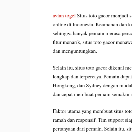
avian togel
Situs toto gacor menjadi 
online di Indonesia. Keamanan dan k
sehingga banyak pemain merasa percay
fitur menarik, situs toto gacor me
dan menguntungkan.
Selain itu, situs toto gacor dikenal 
lengkap dan terpercaya. Pemain dapat
Hongkong, dan Sydney dengan mudah 
dan cepat membuat pemain semakin n
Faktor utama yang membuat situs tot
ramah dan responsif. Tim support si
pertanyaan dari pemain. Selain itu, 