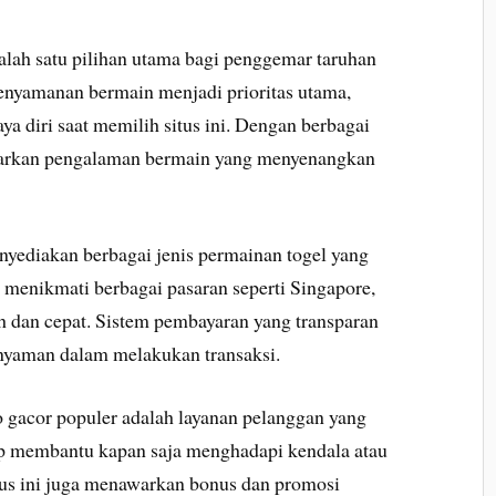
salah satu pilihan utama bagi penggemar taruhan
enyamanan bermain menjadi prioritas utama,
a diri saat memilih situs ini. Dengan berbagai
nawarkan pengalaman bermain yang menyenangkan
menyediakan berbagai jenis permainan togel yang
 menikmati berbagai pasaran seperti Singapore,
dan cepat. Sistem pembayaran yang transparan
yaman dalam melakukan transaksi.
o gacor populer adalah layanan pelanggan yang
ap membantu kapan saja menghadapi kendala atau
situs ini juga menawarkan bonus dan promosi