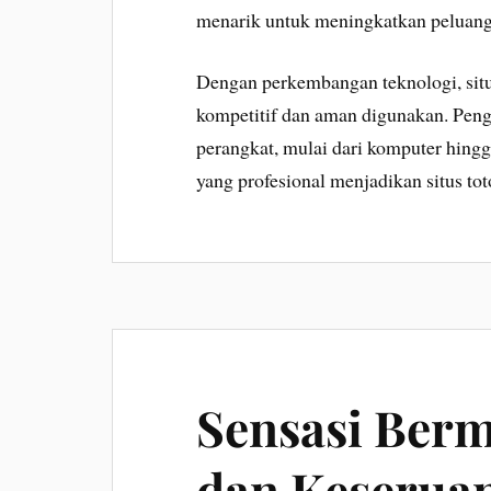
menarik untuk meningkatkan peluan
Dengan perkembangan teknologi, situs
kompetitif dan aman digunakan. Pen
perangkat, mulai dari komputer hingga
yang profesional menjadikan situs tot
Sensasi Berm
dan Keserua