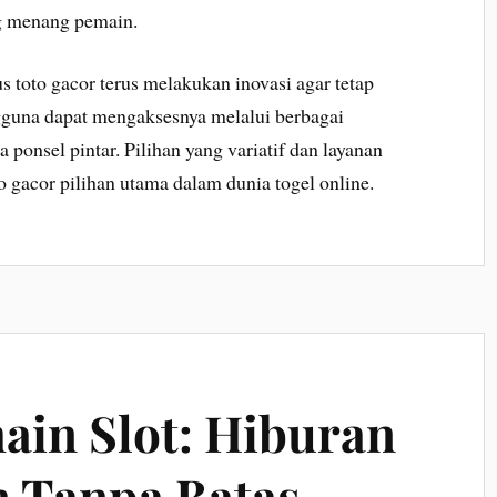
g menang pemain.
 toto gacor terus melakukan inovasi agar tetap
gguna dapat mengaksesnya melalui berbagai
 ponsel pintar. Pilihan yang variatif dan layanan
o gacor pilihan utama dalam dunia togel online.
ain Slot: Hiburan
n Tanpa Batas