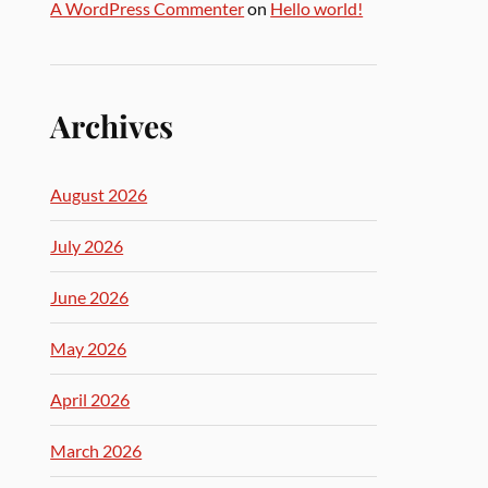
A WordPress Commenter
on
Hello world!
Archives
August 2026
July 2026
June 2026
May 2026
April 2026
March 2026