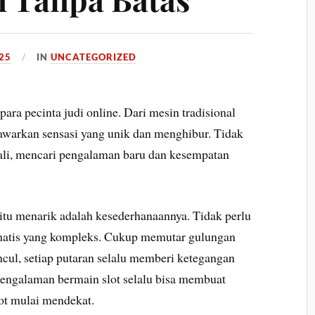
25
IN
UNCATEGORIZED
para pecinta judi online. Dari mesin tradisional
nawarkan sensasi yang unik dan menghibur. Tidak
ali, mencari pengalaman baru dan kesempatan
itu menarik adalah kesederhanaannya. Tidak perlu
ematis yang kompleks. Cukup memutar gulungan
ul, setiap putaran selalu memberi ketegangan
, pengalaman bermain slot selalu bisa membuat
pot mulai mendekat.