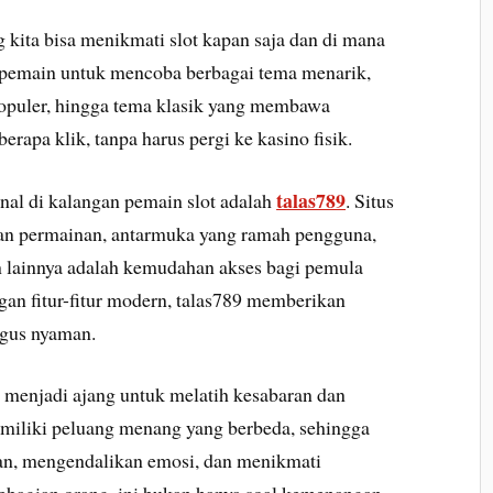
kita bisa menikmati slot kapan saja dan di mana
 pemain untuk mencoba berbagai tema menarik,
 populer, hingga tema klasik yang membawa
erapa klik, tanpa harus pergi ke kasino fisik.
talas789
enal di kalangan pemain slot adalah
. Situs
han permainan, antarmuka yang ramah pengguna,
 lainnya adalah kemudahan akses bagi pemula
n fitur-fitur modern, talas789 memberikan
igus nyaman.
sa menjadi ajang untuk melatih kesabaran dan
miliki peluang menang yang berbeda, sehingga
han, mengendalikan emosi, dan menikmati