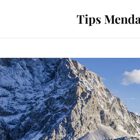
Tips Mendap