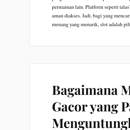
permainan lain. Platform seperti ta
aman diakses. Jadi, bagi yang menca
menang yang menarik, slot adalah pil
Bagaimana Me
Gacor yang P
Menguntung