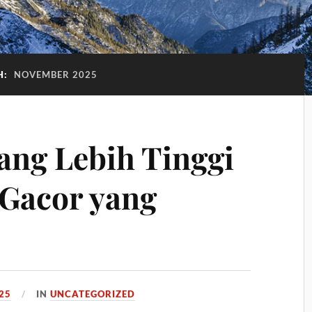
H:
NOVEMBER 2025
ng Lebih Tinggi
 Gacor yang
25
IN
UNCATEGORIZED