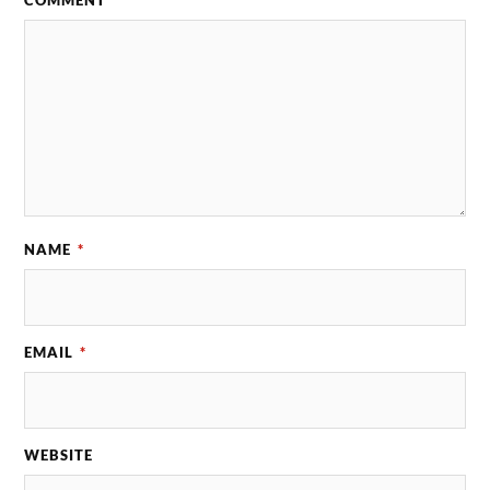
COMMENT
*
NAME
*
EMAIL
*
WEBSITE