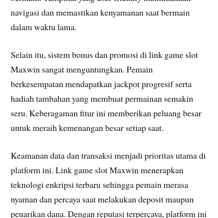
navigasi dan memastikan kenyamanan saat bermain
dalam waktu lama.
Selain itu, sistem bonus dan promosi di link game slot
Maxwin sangat menguntungkan. Pemain
berkesempatan mendapatkan jackpot progresif serta
hadiah tambahan yang membuat permainan semakin
seru. Keberagaman fitur ini memberikan peluang besar
untuk meraih kemenangan besar setiap saat.
Keamanan data dan transaksi menjadi prioritas utama di
platform ini. Link game slot Maxwin menerapkan
teknologi enkripsi terbaru sehingga pemain merasa
nyaman dan percaya saat melakukan deposit maupun
penarikan dana. Dengan reputasi terpercaya, platform ini