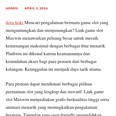
ADMIN
APRIL 3, 2026
dora hoki
Mencari pengalaman bermain game slot yang
menguntungkan dan menyenangkan? Link game slot
Maxwin menawarkan peluang besar untuk meraih
kemenangan maksimal dengan berbagai fitur menarik.
Platform ini dikenal karena keamanannya dan
kemudahan akses bagi para pemain dari berbagai
kalangan. Keunggulan ini menjadi daya tarik utama.
Para pemain dapat menikmati berbagai pilihan
permainan slot yang lengkap dan inovatif. Link game
slot Maxwin menyediakan grafis berkualitas tinggi serta
animasi menarik yang meningkatkan pengalaman
bermain. Tampilan yang user-friendly memudahkan