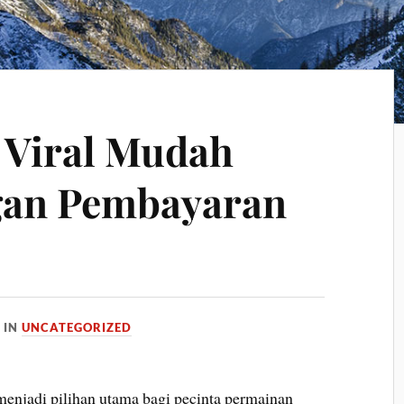
 Viral Mudah
gan Pembayaran
IN
UNCATEGORIZED
menjadi pilihan utama bagi pecinta permainan