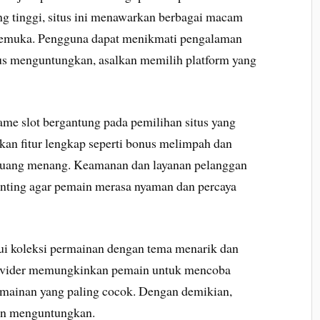
g tinggi, situs ini menawarkan berbagai macam
kemuka. Pengguna dapat menikmati pengalaman
s menguntungkan, asalkan memilih platform yang
e slot bergantung pada pemilihan situs yang
akan fitur lengkap seperti bonus melimpah dan
eluang menang. Keamanan dan layanan pelanggan
penting agar pemain merasa nyaman dan percaya
arui koleksi permainan dengan tema menarik dan
i provider memungkinkan pemain untuk mencoba
rmainan yang paling cocok. Dengan demikian,
an menguntungkan.