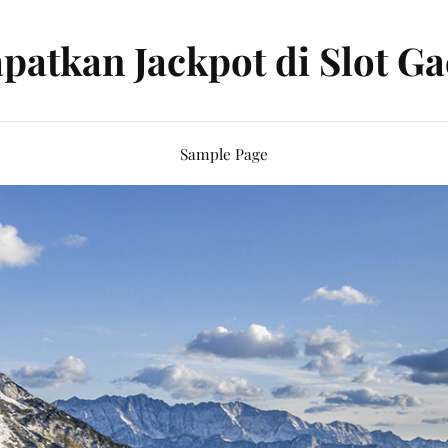
atkan Jackpot di Slot Ga
Sample Page