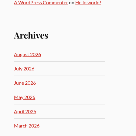
A WordPress Commenter
on
Hello world!
Archives
August 2026
July 2026
June 2026
May 2026
April 2026
March 2026