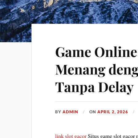
Game Online
Menang den
Tanpa Delay
BY
ADMIN
ON
APRIL 2, 2026
link slot gacor
Situs game slot gacor 