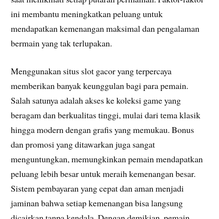
ini membantu meningkatkan peluang untuk
mendapatkan kemenangan maksimal dan pengalaman
bermain yang tak terlupakan.
Menggunakan situs slot gacor yang terpercaya
memberikan banyak keunggulan bagi para pemain.
Salah satunya adalah akses ke koleksi game yang
beragam dan berkualitas tinggi, mulai dari tema klasik
hingga modern dengan grafis yang memukau. Bonus
dan promosi yang ditawarkan juga sangat
menguntungkan, memungkinkan pemain mendapatkan
peluang lebih besar untuk meraih kemenangan besar.
Sistem pembayaran yang cepat dan aman menjadi
jaminan bahwa setiap kemenangan bisa langsung
dicairkan tanpa kendala. Dengan demikian, pemain