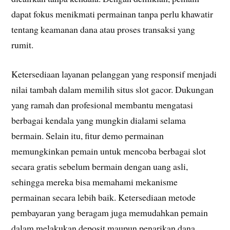
dapat fokus menikmati permainan tanpa perlu khawatir
tentang keamanan dana atau proses transaksi yang
rumit.
Ketersediaan layanan pelanggan yang responsif menjadi
nilai tambah dalam memilih situs slot gacor. Dukungan
yang ramah dan profesional membantu mengatasi
berbagai kendala yang mungkin dialami selama
bermain. Selain itu, fitur demo permainan
memungkinkan pemain untuk mencoba berbagai slot
secara gratis sebelum bermain dengan uang asli,
sehingga mereka bisa memahami mekanisme
permainan secara lebih baik. Ketersediaan metode
pembayaran yang beragam juga memudahkan pemain
dalam melakukan deposit maupun penarikan dana.