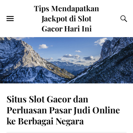
Tips Mendapatkan
Jackpot di Slot
Gacor Hari Ini
Situs Slot Gacor dan
Perluasan Pasar Judi Online
ke Berbagai Negara