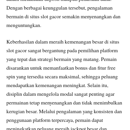
Dengan berbagai keunggulan tersebut, pengalaman
bermain di situs slot gacor semakin menyenangkan dan
menguntungkan.
Keberhasilan dalam meraih kemenangan besar di situs
slot gacor sangat bergantung pada pemilihan platform
yang tepat dan strategi bermain yang matang. Pemain
disarankan untuk memanfaatkan bonus dan fitur free
spin yang tersedia secara maksimal, sehingga peluang
mendapatkan kemenangan meningkat. Selain itu,
disiplin dalam mengelola modal sangat penting agar
permainan tetap menyenangkan dan tidak menimbulkan
kerugian besar. Melalui pengalaman yang konsisten dan
penggunaan platform terpercaya, pemain dapat
meningkatkan peluang meraih jackpot besar dan