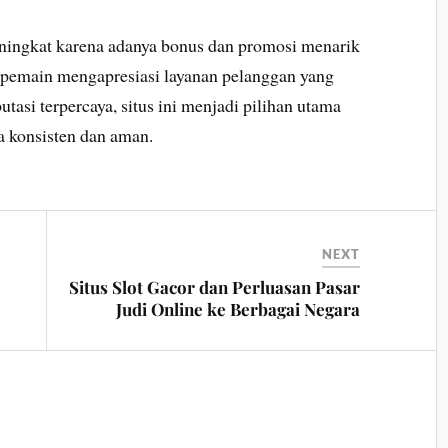
meningkat karena adanya bonus dan promosi menarik
k pemain mengapresiasi layanan pelanggan yang
utasi terpercaya, situs ini menjadi pilihan utama
a konsisten dan aman.
NEXT
Situs Slot Gacor dan Perluasan Pasar
Judi Online ke Berbagai Negara