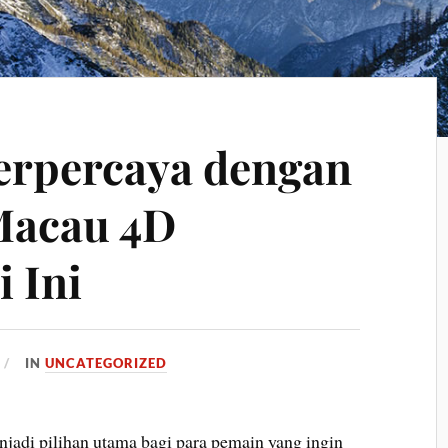
erpercaya dengan
Macau 4D
 Ini
IN
UNCATEGORIZED
njadi pilihan utama bagi para pemain yang ingin