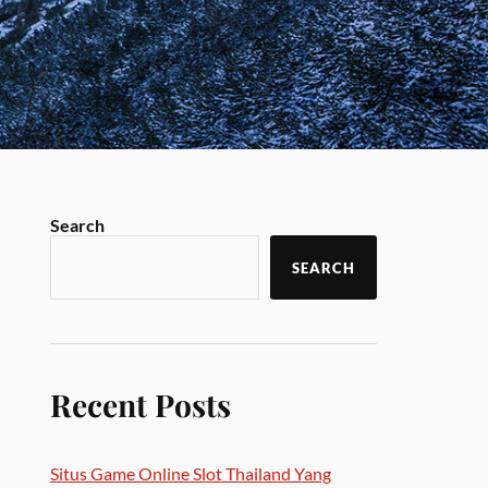
Search
SEARCH
Recent Posts
Situs Game Online Slot Thailand Yang