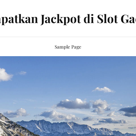
atkan Jackpot di Slot Ga
Sample Page