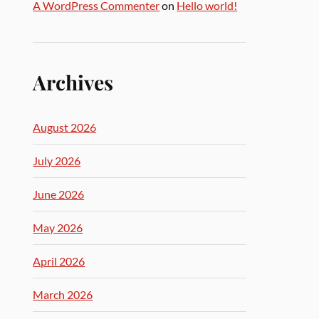
A WordPress Commenter
on
Hello world!
Archives
August 2026
July 2026
June 2026
May 2026
April 2026
March 2026