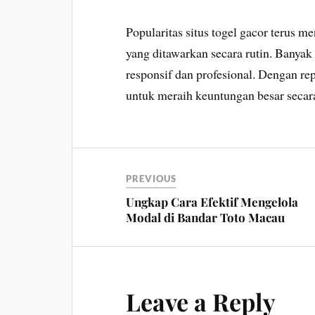
Popularitas situs togel gacor terus 
yang ditawarkan secara rutin. Banya
responsif dan profesional. Dengan rep
untuk meraih keuntungan besar secar
PREVIOUS
Ungkap Cara Efektif Mengelola
Modal di Bandar Toto Macau
Leave a Reply