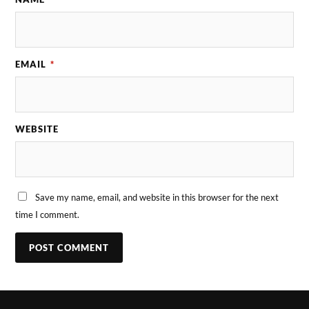
EMAIL
*
WEBSITE
Save my name, email, and website in this browser for the next
time I comment.