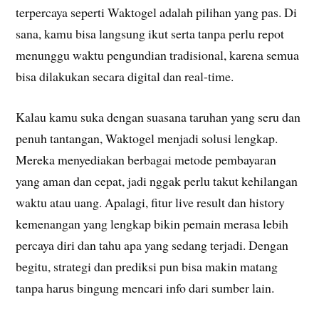
terpercaya seperti Waktogel adalah pilihan yang pas. Di
sana, kamu bisa langsung ikut serta tanpa perlu repot
menunggu waktu pengundian tradisional, karena semua
bisa dilakukan secara digital dan real-time.
Kalau kamu suka dengan suasana taruhan yang seru dan
penuh tantangan, Waktogel menjadi solusi lengkap.
Mereka menyediakan berbagai metode pembayaran
yang aman dan cepat, jadi nggak perlu takut kehilangan
waktu atau uang. Apalagi, fitur live result dan history
kemenangan yang lengkap bikin pemain merasa lebih
percaya diri dan tahu apa yang sedang terjadi. Dengan
begitu, strategi dan prediksi pun bisa makin matang
tanpa harus bingung mencari info dari sumber lain.