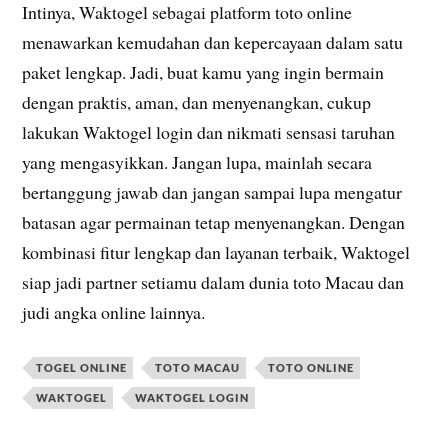
Intinya, Waktogel sebagai platform toto online
menawarkan kemudahan dan kepercayaan dalam satu
paket lengkap. Jadi, buat kamu yang ingin bermain
dengan praktis, aman, dan menyenangkan, cukup
lakukan Waktogel login dan nikmati sensasi taruhan
yang mengasyikkan. Jangan lupa, mainlah secara
bertanggung jawab dan jangan sampai lupa mengatur
batasan agar permainan tetap menyenangkan. Dengan
kombinasi fitur lengkap dan layanan terbaik, Waktogel
siap jadi partner setiamu dalam dunia toto Macau dan
judi angka online lainnya.
TOGEL ONLINE
TOTO MACAU
TOTO ONLINE
WAKTOGEL
WAKTOGEL LOGIN