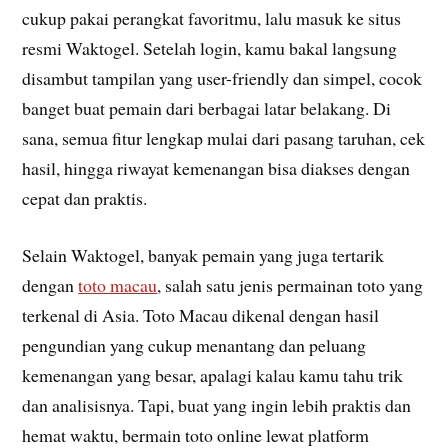
cukup pakai perangkat favoritmu, lalu masuk ke situs
resmi Waktogel. Setelah login, kamu bakal langsung
disambut tampilan yang user-friendly dan simpel, cocok
banget buat pemain dari berbagai latar belakang. Di
sana, semua fitur lengkap mulai dari pasang taruhan, cek
hasil, hingga riwayat kemenangan bisa diakses dengan
cepat dan praktis.
Selain Waktogel, banyak pemain yang juga tertarik
dengan
toto macau
, salah satu jenis permainan toto yang
terkenal di Asia. Toto Macau dikenal dengan hasil
pengundian yang cukup menantang dan peluang
kemenangan yang besar, apalagi kalau kamu tahu trik
dan analisisnya. Tapi, buat yang ingin lebih praktis dan
hemat waktu, bermain toto online lewat platform