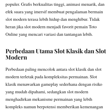
populer. Grafis berkualitas tinggi, animasi menarik, dan
efek suara yang imersif membuat pengalaman bermain
slot modern terasa lebih hidup dan menghibur. Tidak
heran jika slot modern menjadi favorit pemain Toto
Online yang mencari variasi dan tantangan lebih.
Perbedaan Utama Slot Klasik dan Slot
Modern
Perbedaan paling mencolok antara slot klasik dan slot
modern terletak pada kompleksitas permainan. Slot
klasik menawarkan gameplay sederhana dengan risiko
yang mudah dipahami, sedangkan slot modern
menghadirkan mekanisme permainan yang lebih
kompleks namun berpotensi memberikan kemenangan