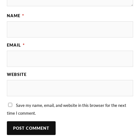
NAME
*
EMAIL
*
WEBSITE
Save my name, email, and website in this browser for the next
time I comment.