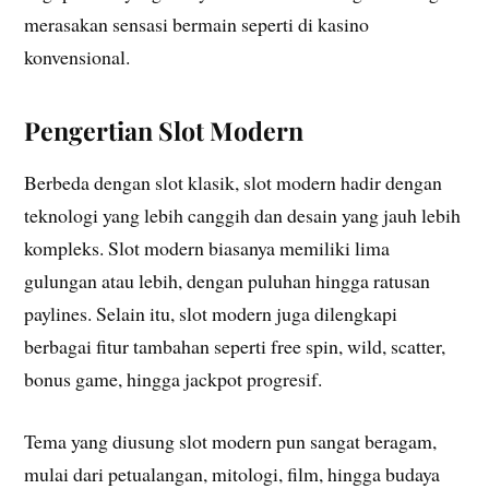
merasakan sensasi bermain seperti di kasino
konvensional.
Pengertian Slot Modern
Berbeda dengan slot klasik, slot modern hadir dengan
teknologi yang lebih canggih dan desain yang jauh lebih
kompleks. Slot modern biasanya memiliki lima
gulungan atau lebih, dengan puluhan hingga ratusan
paylines. Selain itu, slot modern juga dilengkapi
berbagai fitur tambahan seperti free spin, wild, scatter,
bonus game, hingga jackpot progresif.
Tema yang diusung slot modern pun sangat beragam,
mulai dari petualangan, mitologi, film, hingga budaya