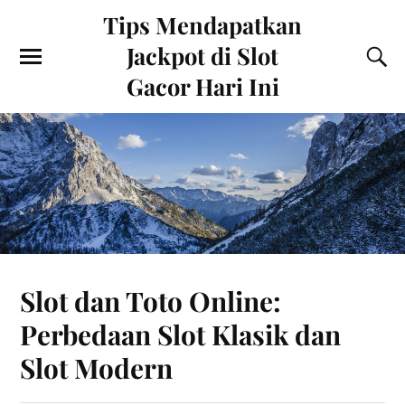
Tips Mendapatkan
Jackpot di Slot
Gacor Hari Ini
Slot dan Toto Online:
Perbedaan Slot Klasik dan
Slot Modern