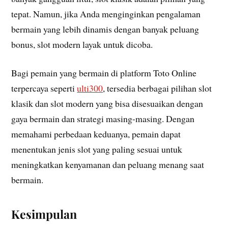
tepat. Namun, jika Anda menginginkan pengalaman
bermain yang lebih dinamis dengan banyak peluang
bonus, slot modern layak untuk dicoba.
Bagi pemain yang bermain di platform Toto Online
terpercaya seperti
ulti300
, tersedia berbagai pilihan slot
klasik dan slot modern yang bisa disesuaikan dengan
gaya bermain dan strategi masing-masing. Dengan
memahami perbedaan keduanya, pemain dapat
menentukan jenis slot yang paling sesuai untuk
meningkatkan kenyamanan dan peluang menang saat
bermain.
Kesimpulan