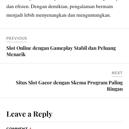
dan efisien. Dengan demikian, pengalaman bermain
menjadi lebih menyenangkan dan menguntungkan.
PREVIOUS
Slot Online dengan Gameplay Stabil dan Peluang
Menarik
NEXT
Situs Slot Gacor dengan Skema Program Paling
Ringan
Leave a Reply