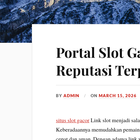
Portal Slot 
Reputasi Ter
BY
ADMIN
ON
MARCH 15, 2026
situs slot gacor
Link slot menjadi sala
Keberadaannya memudahkan pemain u
cepat dan aman. Dengan adanya link 