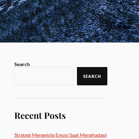
Search
SEARCH
Recent Posts
Strategi Mengelola Emosi Saat Menghadapi