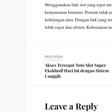
Menggunakan link slot yang tepat 
kenyamanan bermain. Pemain tidak pe
kehilangan data. Dengan link yang te
lebih cepat dan efisien. Keberanian
PREVIOUS
Akses Tercepat Toto Slot Super
Eksklusif Hari Ini dengan Sistem
Canggih
Leave a Reply