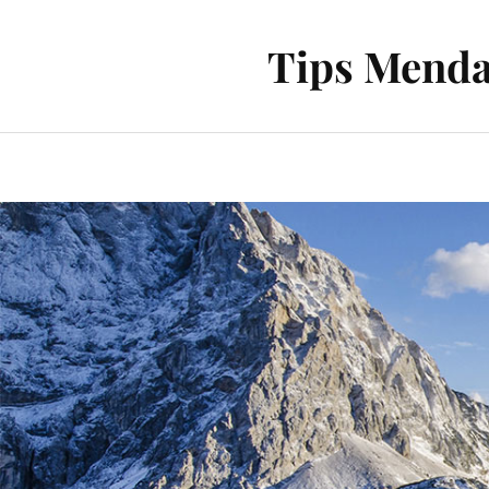
Tips Mendap