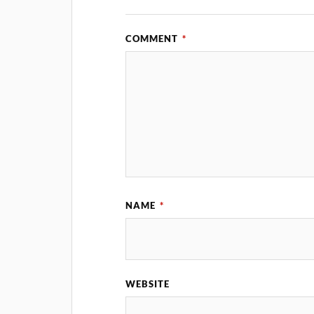
COMMENT
*
NAME
*
WEBSITE