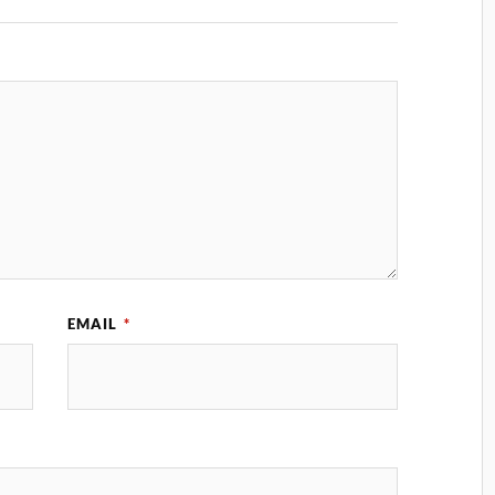
EMAIL
*