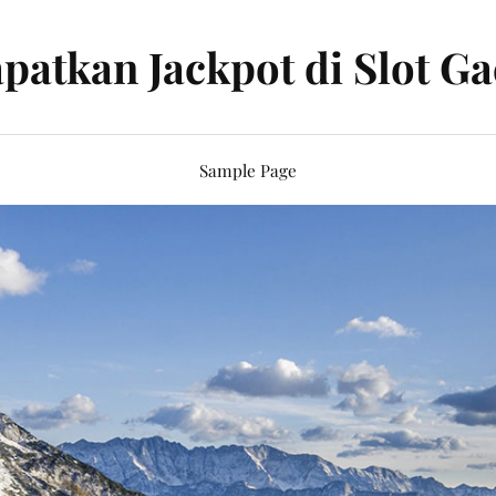
atkan Jackpot di Slot Ga
Sample Page