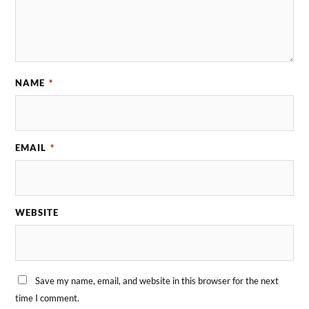
NAME
*
EMAIL
*
WEBSITE
Save my name, email, and website in this browser for the next
time I comment.