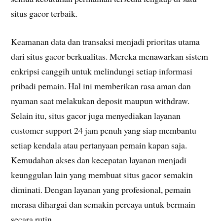
situs gacor terbaik.
Keamanan data dan transaksi menjadi prioritas utama
dari situs gacor berkualitas. Mereka menawarkan sistem
enkripsi canggih untuk melindungi setiap informasi
pribadi pemain. Hal ini memberikan rasa aman dan
nyaman saat melakukan deposit maupun withdraw.
Selain itu, situs gacor juga menyediakan layanan
customer support 24 jam penuh yang siap membantu
setiap kendala atau pertanyaan pemain kapan saja.
Kemudahan akses dan kecepatan layanan menjadi
keunggulan lain yang membuat situs gacor semakin
diminati. Dengan layanan yang profesional, pemain
merasa dihargai dan semakin percaya untuk bermain
secara rutin.