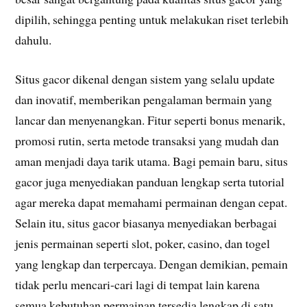
dipilih, sehingga penting untuk melakukan riset terlebih
dahulu.
Situs gacor dikenal dengan sistem yang selalu update
dan inovatif, memberikan pengalaman bermain yang
lancar dan menyenangkan. Fitur seperti bonus menarik,
promosi rutin, serta metode transaksi yang mudah dan
aman menjadi daya tarik utama. Bagi pemain baru, situs
gacor juga menyediakan panduan lengkap serta tutorial
agar mereka dapat memahami permainan dengan cepat.
Selain itu, situs gacor biasanya menyediakan berbagai
jenis permainan seperti slot, poker, casino, dan togel
yang lengkap dan terpercaya. Dengan demikian, pemain
tidak perlu mencari-cari lagi di tempat lain karena
semua kebutuhan permainan tersedia lengkap di satu