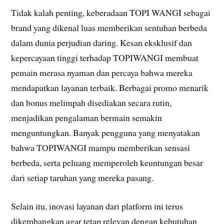
Tidak kalah penting, keberadaan TOPI WANGI sebagai
brand yang dikenal luas memberikan sentuhan berbeda
dalam dunia perjudian daring. Kesan eksklusif dan
kepercayaan tinggi terhadap TOPIWANGI membuat
pemain merasa nyaman dan percaya bahwa mereka
mendapatkan layanan terbaik. Berbagai promo menarik
dan bonus melimpah disediakan secara rutin,
menjadikan pengalaman bermain semakin
menguntungkan. Banyak pengguna yang menyatakan
bahwa TOPIWANGI mampu memberikan sensasi
berbeda, serta peluang memperoleh keuntungan besar
dari setiap taruhan yang mereka pasang.
Selain itu, inovasi layanan dari platform ini terus
dikembangkan agar tetap relevan dengan kebutuhan