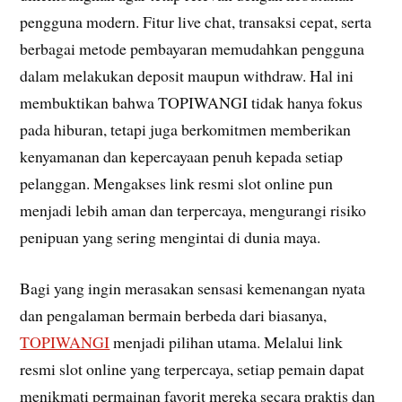
pengguna modern. Fitur live chat, transaksi cepat, serta
berbagai metode pembayaran memudahkan pengguna
dalam melakukan deposit maupun withdraw. Hal ini
membuktikan bahwa TOPIWANGI tidak hanya fokus
pada hiburan, tetapi juga berkomitmen memberikan
kenyamanan dan kepercayaan penuh kepada setiap
pelanggan. Mengakses link resmi slot online pun
menjadi lebih aman dan terpercaya, mengurangi risiko
penipuan yang sering mengintai di dunia maya.
Bagi yang ingin merasakan sensasi kemenangan nyata
dan pengalaman bermain berbeda dari biasanya,
TOPIWANGI
menjadi pilihan utama. Melalui link
resmi slot online yang terpercaya, setiap pemain dapat
menikmati permainan favorit mereka secara praktis dan