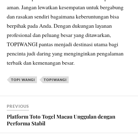
aman. Jangan lewatkan kesempatan untuk bergabung
dan rasakan sendiri bagaimana keberuntungan bisa
berpihak pada Anda. Dengan dukungan layanan
profesional dan peluang besar yang ditawarkan,
TOPIWANGI pantas menjadi destinasi utama bagi
pencinta judi daring yang menginginkan pengalaman
terbaik dan kemenangan besar.
TOPI WANGI
TOPIWANGI
PREVIOUS
Platform Toto Togel Macau Unggulan dengan
Performa Stabil