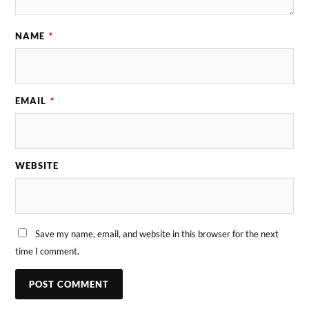
NAME
*
EMAIL
*
WEBSITE
Save my name, email, and website in this browser for the next
time I comment.