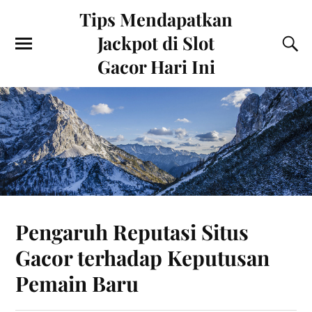
Tips Mendapatkan
Jackpot di Slot
Gacor Hari Ini
Pengaruh Reputasi Situs
Gacor terhadap Keputusan
Pemain Baru