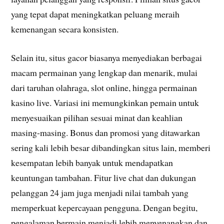
yang tepat dapat meningkatkan peluang meraih
kemenangan secara konsisten.
Selain itu, situs gacor biasanya menyediakan berbagai
macam permainan yang lengkap dan menarik, mulai
dari taruhan olahraga, slot online, hingga permainan
kasino live. Variasi ini memungkinkan pemain untuk
menyesuaikan pilihan sesuai minat dan keahlian
masing-masing. Bonus dan promosi yang ditawarkan
sering kali lebih besar dibandingkan situs lain, memberi
kesempatan lebih banyak untuk mendapatkan
keuntungan tambahan. Fitur live chat dan dukungan
pelanggan 24 jam juga menjadi nilai tambah yang
memperkuat kepercayaan pengguna. Dengan begitu,
pengalaman bermain menjadi lebih menyenangkan dan