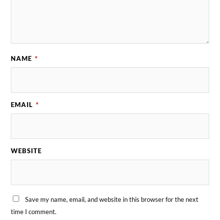
NAME
*
EMAIL
*
WEBSITE
Save my name, email, and website in this browser for the next
time I comment.