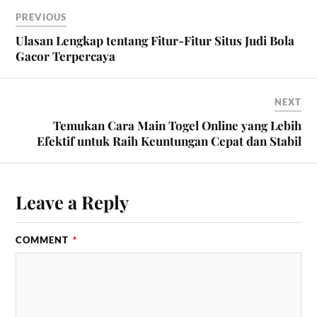
PREVIOUS
Ulasan Lengkap tentang Fitur-Fitur Situs Judi Bola
Gacor Terpercaya
NEXT
Temukan Cara Main Togel Online yang Lebih
Efektif untuk Raih Keuntungan Cepat dan Stabil
Leave a Reply
COMMENT
*