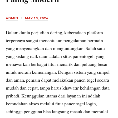
ADMIN
MAY 13, 2026
Dalam dunia perjudian daring, keberadaan platform
terpercaya sangat menentukan pengalaman bermain
yang menyenangkan dan menguntungkan. Salah satu
yang sedang naik daun adalah situs panentogel, yang
menawarkan berbagai fitur menarik dan peluang besar
untuk meraih kemenangan. Dengan sistem yang simpel
dan aman, pemain dapat melakukan panen togel secara
mudah dan cepat, tanpa harus khawatir kehilangan data
pribadi. Keunggulan utama dari layanan ini adalah
kemudahan akses melalui fitur panentogel login,
sehingga pengguna bisa langsung masuk dan memulai