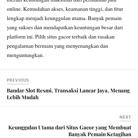
online. Kemudahan akses, keamanan tinggi, dan fitur
lengkap menjadi keunggulan utama. Banyak pemain
yang sukses dan mendapatkan keuntungan besar dari
platform ini. Pilih situs gacor terbaik dan rasakan
pengalaman bermain yang menyenangkan dan
menguntungkan.
PREVIOUS
Bandar Slot Resmi, Transaksi Lancar Jaya, Menang
Lebih Mudah
NEXT
Keunggulan Utama dari Situs Gacor yang Membuat
Banyak Pemain Ketagihan