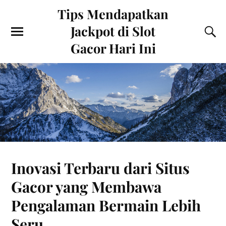
Tips Mendapatkan
Jackpot di Slot
Gacor Hari Ini
Inovasi Terbaru dari Situs
Gacor yang Membawa
Pengalaman Bermain Lebih
Seru