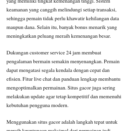
yang memiliki tingkat kemenangan tinggi. Sistem
keamanan yang canggih melindungi setiap transaksi,
sehingga pemain tidak perlu khawatir kehilangan data
maupun dana. Selain itu, banyak bonus menarik yang
meningkatkan peluang meraih kemenangan besar.
Dukungan customer service 24 jam membuat
pengalaman bermain semakin menyenangkan. Pemain
dapat mengatasi segala kendala dengan cepat dan
efisien. Fitur live chat dan panduan lengkap membantu
mengoptimalkan permainan. Situs gacor juga sering
melakukan update agar tetap kompetitif dan memenuhi
kebutuhan pengguna modern.
Menggunakan situs gacor adalah langkah tepat untuk
meraih keuntungan maksimal dari permainan judi