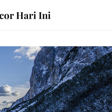
cor Hari Ini