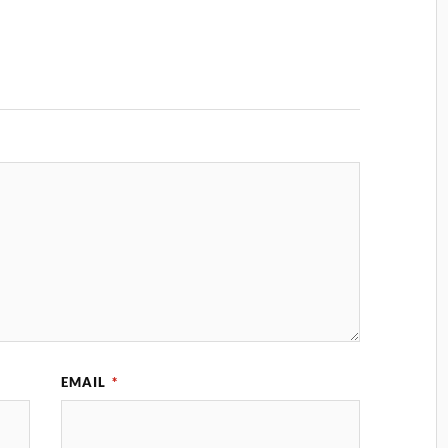
EMAIL
*