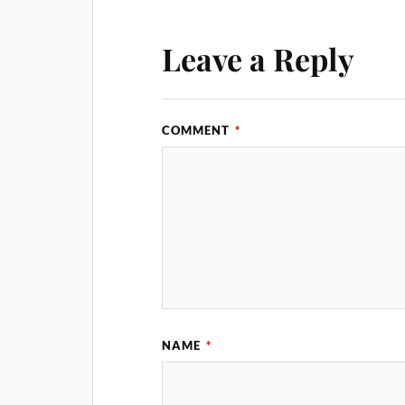
Leave a Reply
COMMENT
*
NAME
*