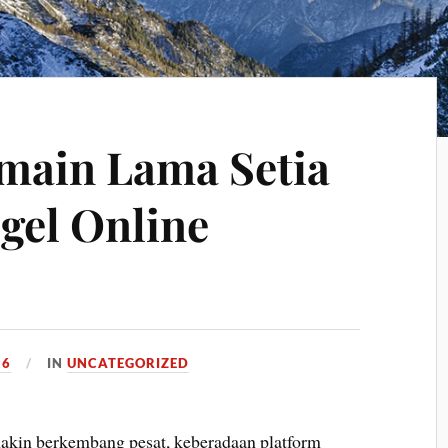
emain Lama Setia
gel Online
26
IN
UNCATEGORIZED
akin berkembang pesat, keberadaan platform