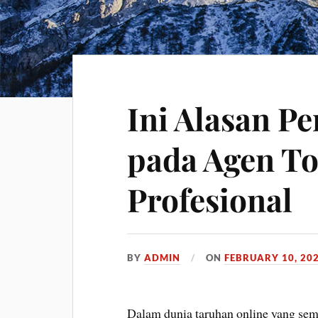
Ini Alasan P
pada Agen To
Profesional
BY
ADMIN
ON
FEBRUARY 10, 20
Dalam dunia taruhan online yang sem