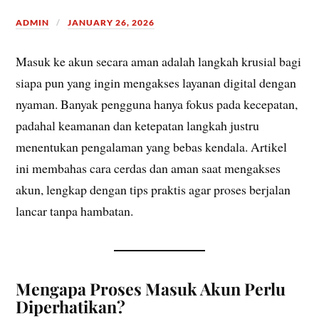
ADMIN
JANUARY 26, 2026
Masuk ke akun secara aman adalah langkah krusial bagi
siapa pun yang ingin mengakses layanan digital dengan
nyaman. Banyak pengguna hanya fokus pada kecepatan,
padahal keamanan dan ketepatan langkah justru
menentukan pengalaman yang bebas kendala. Artikel
ini membahas cara cerdas dan aman saat mengakses
akun, lengkap dengan tips praktis agar proses berjalan
lancar tanpa hambatan.
Mengapa Proses Masuk Akun Perlu
Diperhatikan?