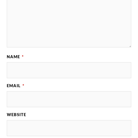
NAME
*
EMAIL
*
WEBSITE