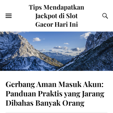
Tips Mendapatkan
Jackpot di Slot
Gacor Hari Ini
Gerbang Aman Masuk Akun:
Panduan Praktis yang Jarang
Dibahas Banyak Orang