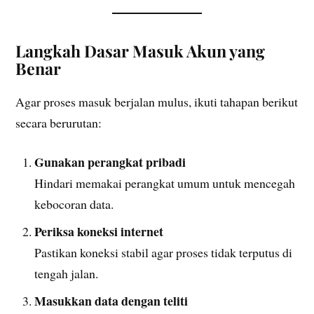
Langkah Dasar Masuk Akun yang
Benar
Agar proses masuk berjalan mulus, ikuti tahapan berikut
secara berurutan:
Gunakan perangkat pribadi
Hindari memakai perangkat umum untuk mencegah
kebocoran data.
Periksa koneksi internet
Pastikan koneksi stabil agar proses tidak terputus di
tengah jalan.
Masukkan data dengan teliti