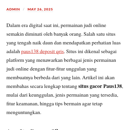
ADMIN
MAY 26, 2025
Dalam era digital saat ini, permainan judi online
semakin diminati oleh banyak orang. Salah satu situs
yang tengah naik daun dan mendapatkan perhatian luas
adalah
paus138 deposit qris
. Situs ini dikenal sebagai
platform yang menawarkan berbagai jenis permainan
judi online dengan fitur-fitur unggulan yang
membuatnya berbeda dari yang lain. Artikel ini akan
situs gacor Paus138
membahas secara lengkap tentang
,
mulai dari keunggulan, jenis permainan yang tersedia,
fitur keamanan, hingga tips bermain agar tetap
menguntungkan.