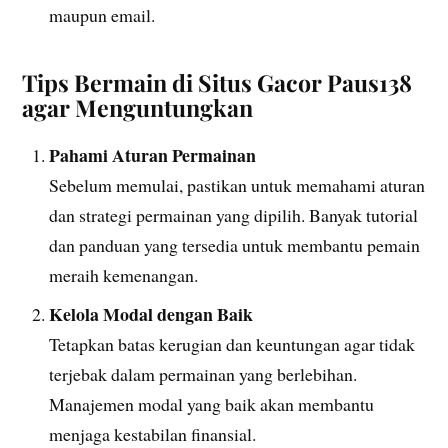
maupun email.
Tips Bermain di Situs Gacor Paus138
agar Menguntungkan
Pahami Aturan Permainan
Sebelum memulai, pastikan untuk memahami aturan
dan strategi permainan yang dipilih. Banyak tutorial
dan panduan yang tersedia untuk membantu pemain
meraih kemenangan.
Kelola Modal dengan Baik
Tetapkan batas kerugian dan keuntungan agar tidak
terjebak dalam permainan yang berlebihan.
Manajemen modal yang baik akan membantu
menjaga kestabilan finansial.