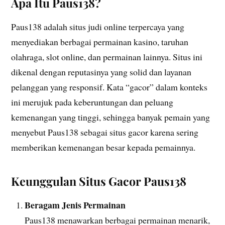
Apa Itu Paus138?
Paus138 adalah situs judi online terpercaya yang
menyediakan berbagai permainan kasino, taruhan
olahraga, slot online, dan permainan lainnya. Situs ini
dikenal dengan reputasinya yang solid dan layanan
pelanggan yang responsif. Kata “gacor” dalam konteks
ini merujuk pada keberuntungan dan peluang
kemenangan yang tinggi, sehingga banyak pemain yang
menyebut Paus138 sebagai situs gacor karena sering
memberikan kemenangan besar kepada pemainnya.
Keunggulan Situs Gacor Paus138
Beragam Jenis Permainan
Paus138 menawarkan berbagai permainan menarik,