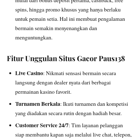
mulai dari bonus deposit pertama, cashback, free
spins, hingga promo khusus yang hanya berlaku
untuk pemain setia. Hal ini membuat pengalaman
bermain semakin menyenangkan dan
menguntungkan.
Fitur Unggulan Situs Gacor Paus138
Live Casino
: Nikmati sensasi bermain secara
langsung dengan dealer nyata dari berbagai
permainan kasino favorit.
Turnamen Berkala
: Ikuti turnamen dan kompetisi
yang diadakan secara rutin dengan hadiah besar.
Customer Service 24/7
: Tim layanan pelanggan
siap membantu kapan saja melalui live chat, telepon,