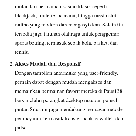
mulai dari permainan kasino klasik seperti
blackjack, roulette, baccarat, hingga mesin slot
online yang modern dan mengasyikkan. Selain itu,
tersedia juga taruhan olahraga untuk penggemar
sports betting, termasuk sepak bola, basket, dan
tennis.
Akses Mudah dan Responsif
Dengan tampilan antarmuka yang user-friendly,
pemain dapat dengan mudah mengakses dan
memainkan permainan favorit mereka di Paus138
baik melalui perangkat desktop maupun ponsel
pintar. Situs ini juga mendukung berbagai metode
pembayaran, termasuk transfer bank, e-wallet, dan
pulsa.