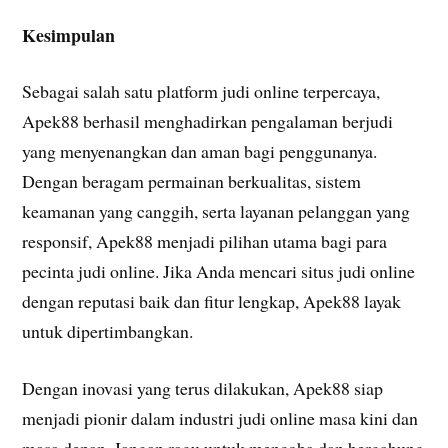
Kesimpulan
Sebagai salah satu platform judi online terpercaya,
Apek88 berhasil menghadirkan pengalaman berjudi
yang menyenangkan dan aman bagi penggunanya.
Dengan beragam permainan berkualitas, sistem
keamanan yang canggih, serta layanan pelanggan yang
responsif, Apek88 menjadi pilihan utama bagi para
pecinta judi online. Jika Anda mencari situs judi online
dengan reputasi baik dan fitur lengkap, Apek88 layak
untuk dipertimbangkan.
Dengan inovasi yang terus dilakukan, Apek88 siap
menjadi pionir dalam industri judi online masa kini dan