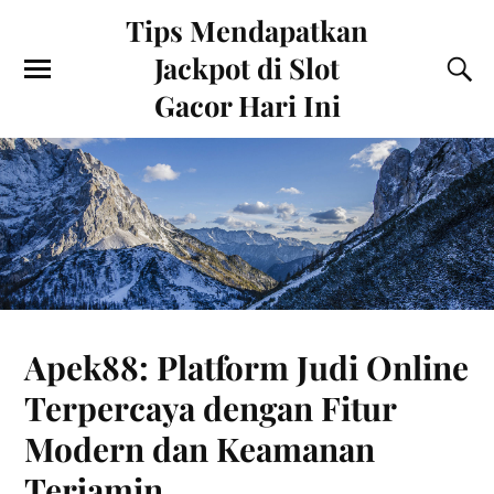
Tips Mendapatkan
Jackpot di Slot
Gacor Hari Ini
Apek88: Platform Judi Online
Terpercaya dengan Fitur
Modern dan Keamanan
Terjamin