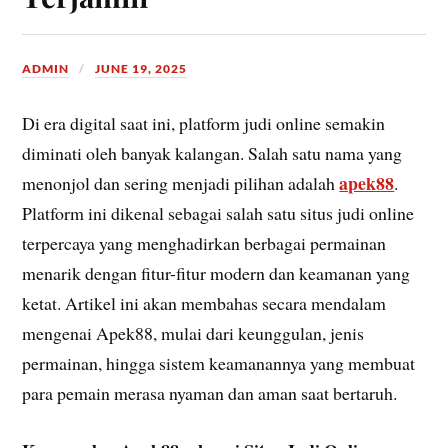
ADMIN
JUNE 19, 2025
Di era digital saat ini, platform judi online semakin
diminati oleh banyak kalangan. Salah satu nama yang
apek88
menonjol dan sering menjadi pilihan adalah
.
Platform ini dikenal sebagai salah satu situs judi online
terpercaya yang menghadirkan berbagai permainan
menarik dengan fitur-fitur modern dan keamanan yang
ketat. Artikel ini akan membahas secara mendalam
mengenai Apek88, mulai dari keunggulan, jenis
permainan, hingga sistem keamanannya yang membuat
para pemain merasa nyaman dan aman saat bertaruh.