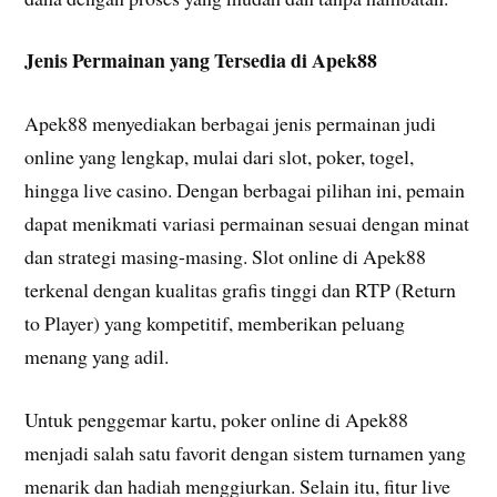
Jenis Permainan yang Tersedia di Apek88
Apek88 menyediakan berbagai jenis permainan judi
online yang lengkap, mulai dari slot, poker, togel,
hingga live casino. Dengan berbagai pilihan ini, pemain
dapat menikmati variasi permainan sesuai dengan minat
dan strategi masing-masing. Slot online di Apek88
terkenal dengan kualitas grafis tinggi dan RTP (Return
to Player) yang kompetitif, memberikan peluang
menang yang adil.
Untuk penggemar kartu, poker online di Apek88
menjadi salah satu favorit dengan sistem turnamen yang
menarik dan hadiah menggiurkan. Selain itu, fitur live