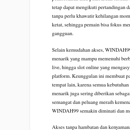
tetap dapat mengikuti pertandingan d
tanpa perlu khawatir kehilangan mom
ketat, sehingga pemain bisa fokus m
gangguan.
Selain kemudahan akses, WINDAH99 
menarik yang mampu memenuhi berbaga
live, hingga slot online yang mengas
platform. Keunggulan ini membuat pa
tempat lain, karena semua kebutuhan 
menarik juga sering diberikan sebaga
semangat dan peluang meraih kemenan
WINDAH99 semakin diminati dan menja
Akses tanpa hambatan dan kenyaman