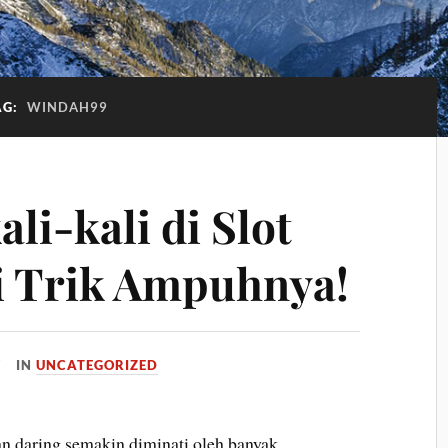
AG:
WINDAH99
li-kali di Slot
i Trik Ampuhnya!
IN
UNCATEGORIZED
n daring semakin diminati oleh banyak