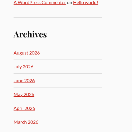
A WordPress Commenter
on
Hello world!
Archives
August 2026
July 2026
June 2026
May 2026
April 2026
March 2026