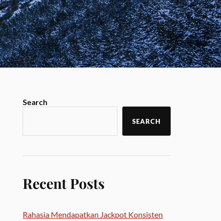
Search
SEARCH
Recent Posts
Rahasia Mendapatkan Jackpot Konsisten