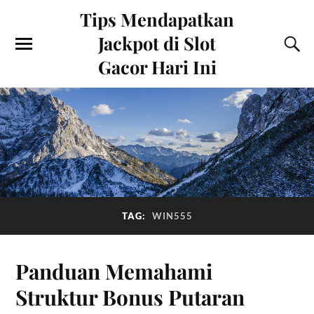
Tips Mendapatkan
Jackpot di Slot
Gacor Hari Ini
TAG:
WIN555
Panduan Memahami
Struktur Bonus Putaran