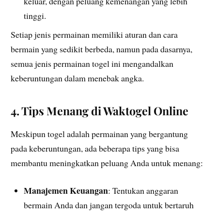
keluar, dengan peluang kemenangan yang lebih
tinggi.
Setiap jenis permainan memiliki aturan dan cara
bermain yang sedikit berbeda, namun pada dasarnya,
semua jenis permainan togel ini mengandalkan
keberuntungan dalam menebak angka.
4. Tips Menang di Waktogel Online
Meskipun togel adalah permainan yang bergantung
pada keberuntungan, ada beberapa tips yang bisa
membantu meningkatkan peluang Anda untuk menang:
Manajemen Keuangan
: Tentukan anggaran
bermain Anda dan jangan tergoda untuk bertaruh