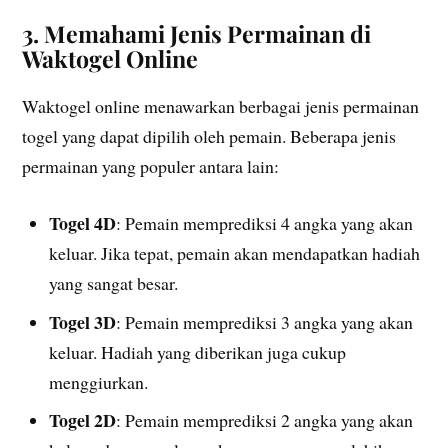
3. Memahami Jenis Permainan di
Waktogel Online
Waktogel online menawarkan berbagai jenis permainan
togel yang dapat dipilih oleh pemain. Beberapa jenis
permainan yang populer antara lain:
Togel 4D
: Pemain memprediksi 4 angka yang akan
keluar. Jika tepat, pemain akan mendapatkan hadiah
yang sangat besar.
Togel 3D
: Pemain memprediksi 3 angka yang akan
keluar. Hadiah yang diberikan juga cukup
menggiurkan.
Togel 2D
: Pemain memprediksi 2 angka yang akan