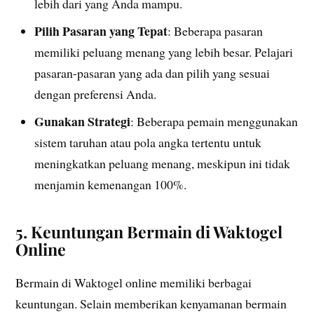
lebih dari yang Anda mampu.
Pilih Pasaran yang Tepat
: Beberapa pasaran
memiliki peluang menang yang lebih besar. Pelajari
pasaran-pasaran yang ada dan pilih yang sesuai
dengan preferensi Anda.
Gunakan Strategi
: Beberapa pemain menggunakan
sistem taruhan atau pola angka tertentu untuk
meningkatkan peluang menang, meskipun ini tidak
menjamin kemenangan 100%.
5. Keuntungan Bermain di Waktogel
Online
Bermain di Waktogel online memiliki berbagai
keuntungan. Selain memberikan kenyamanan bermain