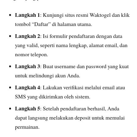
Langkah 1
: Kunjungi situs resmi Waktogel dan klik
tombol “Daftar” di halaman utama.
Langkah 2
: Isi formulir pendaftaran dengan data
yang valid, seperti nama lengkap, alamat email, dan
nomor telepon.
Langkah 3
: Buat username dan password yang kuat
untuk melindungi akun Anda.
Langkah 4
: Lakukan verifikasi melalui email atau
SMS yang dikirimkan oleh sistem.
Langkah 5
: Setelah pendaftaran berhasil, Anda
dapat langsung melakukan deposit untuk memulai
permainan.