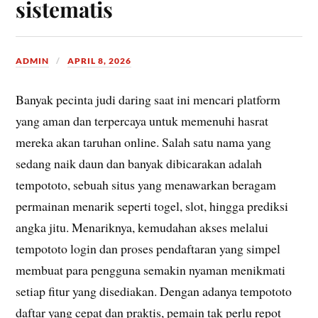
sistematis
ADMIN
APRIL 8, 2026
Banyak pecinta judi daring saat ini mencari platform
yang aman dan terpercaya untuk memenuhi hasrat
mereka akan taruhan online. Salah satu nama yang
sedang naik daun dan banyak dibicarakan adalah
tempototo, sebuah situs yang menawarkan beragam
permainan menarik seperti togel, slot, hingga prediksi
angka jitu. Menariknya, kemudahan akses melalui
tempototo login dan proses pendaftaran yang simpel
membuat para pengguna semakin nyaman menikmati
setiap fitur yang disediakan. Dengan adanya tempototo
daftar yang cepat dan praktis, pemain tak perlu repot