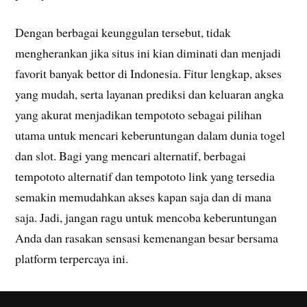
Dengan berbagai keunggulan tersebut, tidak
mengherankan jika situs ini kian diminati dan menjadi
favorit banyak bettor di Indonesia. Fitur lengkap, akses
yang mudah, serta layanan prediksi dan keluaran angka
yang akurat menjadikan tempototo sebagai pilihan
utama untuk mencari keberuntungan dalam dunia togel
dan slot. Bagi yang mencari alternatif, berbagai
tempototo alternatif dan tempototo link yang tersedia
semakin memudahkan akses kapan saja dan di mana
saja. Jadi, jangan ragu untuk mencoba keberuntungan
Anda dan rasakan sensasi kemenangan besar bersama
platform terpercaya ini.