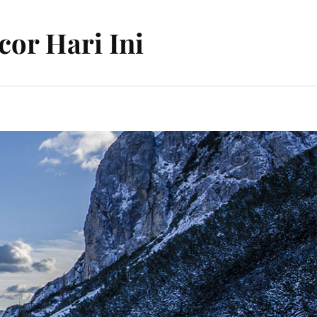
cor Hari Ini