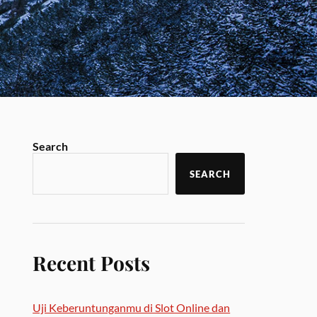
Search
SEARCH
Recent Posts
Uji Keberuntunganmu di Slot Online dan