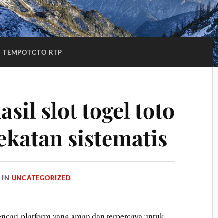
:
TEMPOTOTO RTP
sil slot togel toto
katan sistematis
IN
UNCATEGORIZED
mencari platform yang aman dan terpercaya untuk