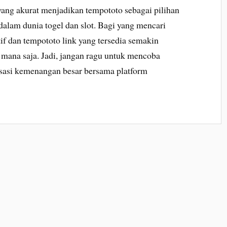
yang akurat menjadikan tempototo sebagai pilihan
alam dunia togel dan slot. Bagi yang mencari
atif dan tempototo link yang tersedia semakin
mana saja. Jadi, jangan ragu untuk mencoba
sasi kemenangan besar bersama platform