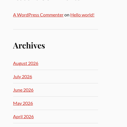
A WordPress Commenter
on
Hello world!
Archives
August 2026
July 2026
June 2026
May 2026
April 2026