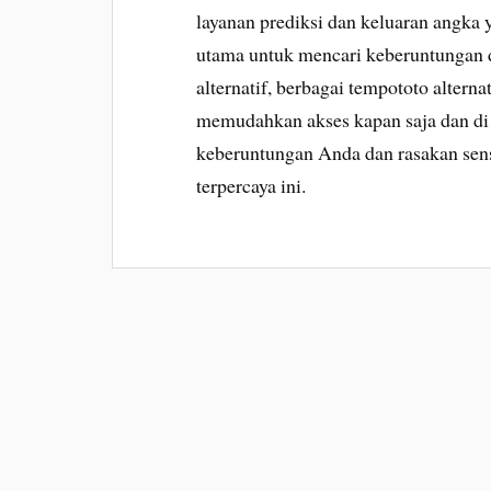
layanan prediksi dan keluaran angka 
utama untuk mencari keberuntungan d
alternatif, berbagai tempototo altern
memudahkan akses kapan saja dan di 
keberuntungan Anda dan rasakan sen
terpercaya ini.