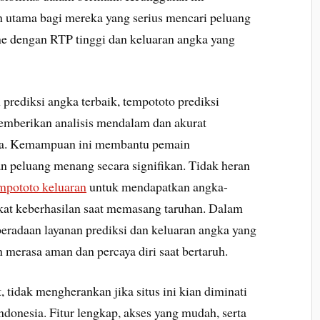
n utama bagi mereka yang serius mencari peluang
ine dengan RTP tinggi dan keluaran angka yang
prediksi angka terbaik, tempototo prediksi
emberikan analisis mendalam dan akurat
nya. Kemampuan ini membantu pemain
n peluang menang secara signifikan. Tidak heran
mpototo keluaran
untuk mendapatkan angka-
kat keberhasilan saat memasang taruhan. Dalam
eberadaan layanan prediksi dan keluaran angka yang
 merasa aman dan percaya diri saat bertaruh.
 tidak mengherankan jika situs ini kian diminati
Indonesia. Fitur lengkap, akses yang mudah, serta