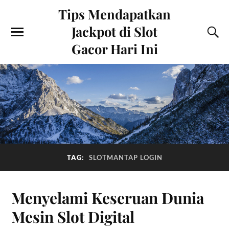
Tips Mendapatkan
Jackpot di Slot
Gacor Hari Ini
TAG:
SLOTMANTAP LOGIN
Menyelami Keseruan Dunia
Mesin Slot Digital