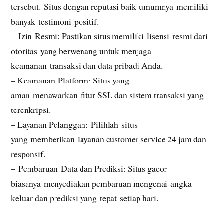
tersebut. Situs dengan reputasi baik umumnya memiliki
banyak testimoni positif.
– Izin Resmi: Pastikan situs memiliki lisensi resmi dari
otoritas yang berwenang untuk menjaga
keamanan transaksi dan data pribadi Anda.
– Keamanan Platform: Situs yang
aman menawarkan fitur SSL dan sistem transaksi yang
terenkripsi.
– Layanan Pelanggan: Pilihlah situs
yang memberikan layanan customer service 24 jam dan
responsif.
– Pembaruan Data dan Prediksi: Situs gacor
biasanya menyediakan pembaruan mengenai angka
keluar dan prediksi yang tepat setiap hari.