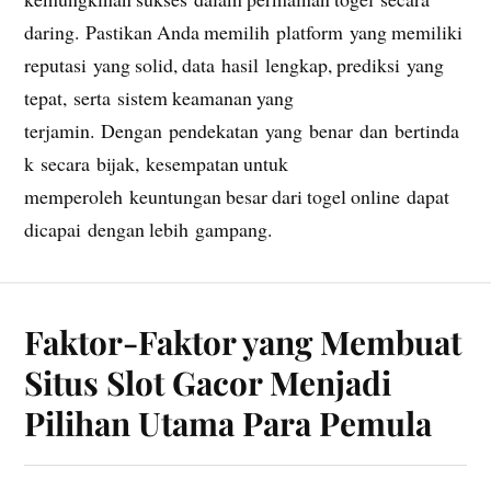
daring. Pastikan Anda memilih platform yang memiliki
reputasi yang solid, data hasil lengkap, prediksi yang
tepat, serta sistem keamanan yang
terjamin. Dengan pendekatan yang benar dan bertinda
k secara bijak, kesempatan untuk
memperoleh keuntungan besar dari togel online dapat
dicapai dengan lebih gampang.
Faktor-Faktor yang Membuat
Situs Slot Gacor Menjadi
Pilihan Utama Para Pemula