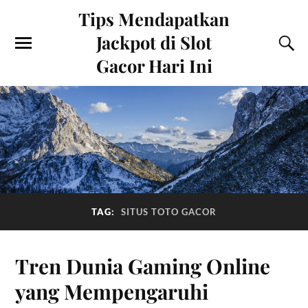
Tips Mendapatkan
Jackpot di Slot
Gacor Hari Ini
TAG:
SITUS TOTO GACOR
Tren Dunia Gaming Online
yang Mempengaruhi