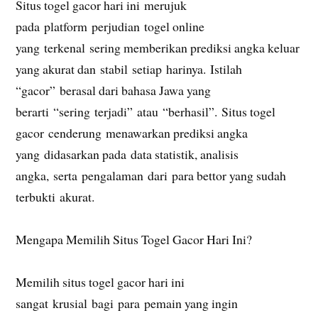
Situs togel gacor hari ini merujuk
pada platform perjudian togel online
yang terkenal sering memberikan prediksi angka keluar
yang akurat dan stabil setiap harinya. Istilah
“gacor” berasal dari bahasa Jawa yang
berarti “sering terjadi” atau “berhasil”. Situs togel
gacor cenderung menawarkan prediksi angka
yang didasarkan pada data statistik, analisis
angka, serta pengalaman dari para bettor yang sudah
terbukti akurat.
Mengapa Memilih Situs Togel Gacor Hari Ini?
Memilih situs togel gacor hari ini
sangat krusial bagi para pemain yang ingin