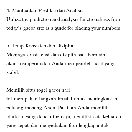
4. Manfaatkan Prediksi dan Analisis
Utilize the prediction and analysis functionalities from
today’s gacor site as a guide for placing your numbers.
5. Tetap Konsisten dan Disiplin
Menjaga konsistensi dan disiplin saat bermain
akan mempermudah Anda memperoleh hasil yang
stabil.
Memilih situs togel gacor hari
ini merupakan langkah krusial untuk meningkatkan
peluang menang Anda. Pastikan Anda memilih
platform yang dapat dipercaya, memiliki data keluaran
yang tepat, dan menyediakan fitur lengkap untuk