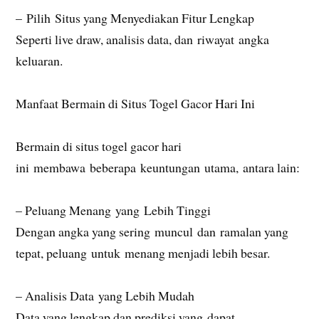
– Pilih Situs yang Menyediakan Fitur Lengkap
Seperti live draw, analisis data, dan riwayat angka
keluaran.
Manfaat Bermain di Situs Togel Gacor Hari Ini
Bermain di situs togel gacor hari
ini membawa beberapa keuntungan utama, antara lain:
– Peluang Menang yang Lebih Tinggi
Dengan angka yang sering muncul dan ramalan yang
tepat, peluang untuk menang menjadi lebih besar.
– Analisis Data yang Lebih Mudah
Data yang lengkap dan prediksi yang dapat