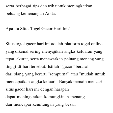
serta berbagai tips dan trik untuk meningkatkan
peluang kemenangan Anda.
Apa Itu Situs Togel Gacor Hari Ini?
Situs togel gacor hari ini adalah platform togel online
yang dikenal sering menyajikan angka keluaran yang
tepat, akurat, serta menawarkan peluang menang yang
tinggi di hari tersebut. Istilah “gacor” berasal
dari slang yang berarti “sempurna” atau “mudah untuk
mendapatkan angka keluar”. Banyak pemain mencari
situs gacor hari ini dengan harapan
dapat meningkatkan kemungkinan menang
dan mencapai keuntungan yang besar.