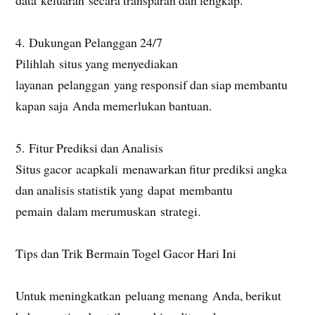
data keluaran secara transparan dan lengkap.
4. Dukungan Pelanggan 24/7
Pilihlah situs yang menyediakan
layanan pelanggan yang responsif dan siap membantu
kapan saja Anda memerlukan bantuan.
5. Fitur Prediksi dan Analisis
Situs gacor acapkali menawarkan fitur prediksi angka
dan analisis statistik yang dapat membantu
pemain dalam merumuskan strategi.
Tips dan Trik Bermain Togel Gacor Hari Ini
Untuk meningkatkan peluang menang Anda, berikut