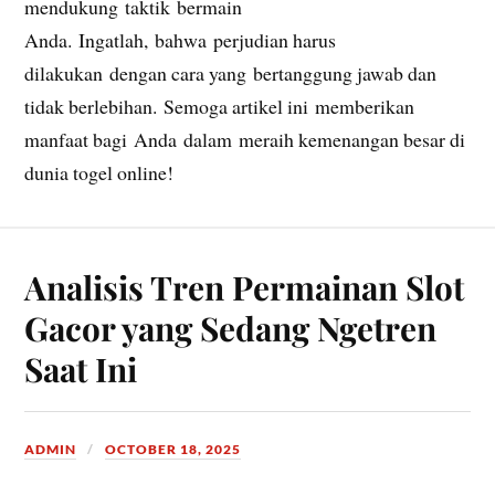
mendukung taktik bermain
Anda. Ingatlah, bahwa perjudian harus
dilakukan dengan cara yang bertanggung jawab dan
tidak berlebihan. Semoga artikel ini memberikan
manfaat bagi Anda dalam meraih kemenangan besar di
dunia togel online!
Analisis Tren Permainan Slot
Gacor yang Sedang Ngetren
Saat Ini
ADMIN
OCTOBER 18, 2025