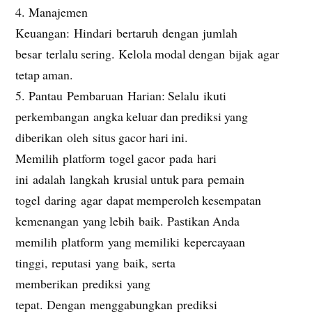
4. Manajemen
Keuangan: Hindari bertaruh dengan jumlah
besar terlalu sering. Kelola modal dengan bijak agar
tetap aman.
5. Pantau Pembaruan Harian: Selalu ikuti
perkembangan angka keluar dan prediksi yang
diberikan oleh situs gacor hari ini.
Memilih platform togel gacor pada hari
ini adalah langkah krusial untuk para pemain
togel daring agar dapat memperoleh kesempatan
kemenangan yang lebih baik. Pastikan Anda
memilih platform yang memiliki kepercayaan
tinggi, reputasi yang baik, serta
memberikan prediksi yang
tepat. Dengan menggabungkan prediksi