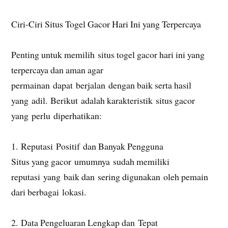
Ciri-Ciri Situs Togel Gacor Hari Ini yang Terpercaya
Penting untuk memilih situs togel gacor hari ini yang
terpercaya dan aman agar
permainan dapat berjalan dengan baik serta hasil
yang adil. Berikut adalah karakteristik situs gacor
yang perlu diperhatikan:
1. Reputasi Positif dan Banyak Pengguna
Situs yang gacor umumnya sudah memiliki
reputasi yang baik dan sering digunakan oleh pemain
dari berbagai lokasi.
2. Data Pengeluaran Lengkap dan Tepat