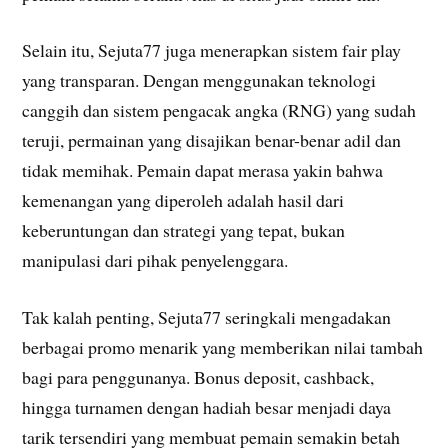
Selain itu, Sejuta77 juga menerapkan sistem fair play
yang transparan. Dengan menggunakan teknologi
canggih dan sistem pengacak angka (RNG) yang sudah
teruji, permainan yang disajikan benar-benar adil dan
tidak memihak. Pemain dapat merasa yakin bahwa
kemenangan yang diperoleh adalah hasil dari
keberuntungan dan strategi yang tepat, bukan
manipulasi dari pihak penyelenggara.
Tak kalah penting, Sejuta77 seringkali mengadakan
berbagai promo menarik yang memberikan nilai tambah
bagi para penggunanya. Bonus deposit, cashback,
hingga turnamen dengan hadiah besar menjadi daya
tarik tersendiri yang membuat pemain semakin betah