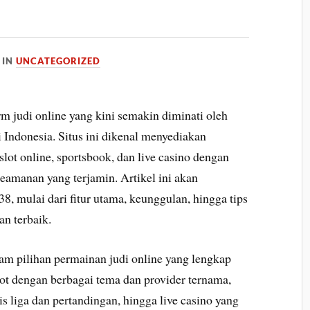
IN
UNCATEGORIZED
m judi online yang kini semakin diminati oleh
Indonesia. Situs ini dikenal menyediakan
slot online, sportsbook, dan live casino dengan
keamanan yang terjamin. Artikel ini akan
8, mulai dari fitur utama, keunggulan, hingga tips
n terbaik.
m pilihan permainan judi online yang lengkap
ot dengan berbagai tema dan provider ternama,
s liga dan pertandingan, hingga live casino yang