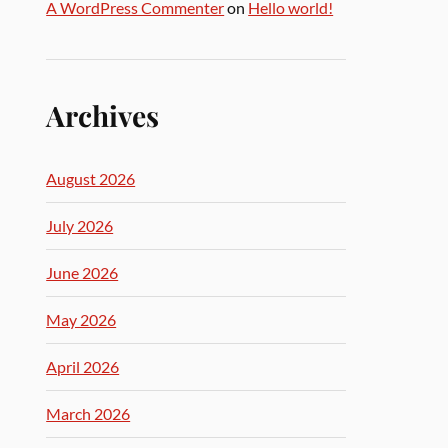
A WordPress Commenter
on
Hello world!
Archives
August 2026
July 2026
June 2026
May 2026
April 2026
March 2026