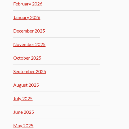
February 2026
January 2026
December 2025
November 2025
October 2025
September 2025
August 2025
July 2025
June 2025
May 2025