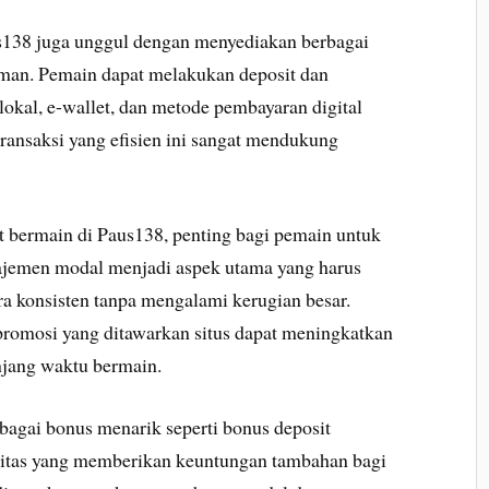
s138 juga unggul dengan menyediakan berbagai
man. Pemain dapat melakukan deposit dan
lokal, e-wallet, dan metode pembayaran digital
 transaksi yang efisien ini sangat mendukung
t bermain di Paus138, penting bagi pemain untuk
najemen modal menjadi aspek utama yang harus
ra konsisten tanpa mengalami kerugian besar.
promosi yang ditawarkan situs dapat meningkatkan
jang waktu bermain.
bagai bonus menarik seperti bonus deposit
alitas yang memberikan keuntungan tambahan bagi