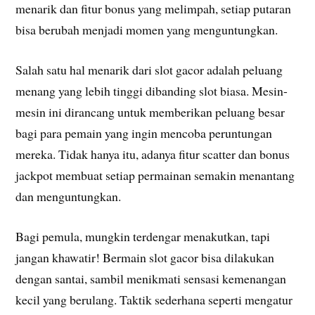
menarik dan fitur bonus yang melimpah, setiap putaran
bisa berubah menjadi momen yang menguntungkan.
Salah satu hal menarik dari slot gacor adalah peluang
menang yang lebih tinggi dibanding slot biasa. Mesin-
mesin ini dirancang untuk memberikan peluang besar
bagi para pemain yang ingin mencoba peruntungan
mereka. Tidak hanya itu, adanya fitur scatter dan bonus
jackpot membuat setiap permainan semakin menantang
dan menguntungkan.
Bagi pemula, mungkin terdengar menakutkan, tapi
jangan khawatir! Bermain slot gacor bisa dilakukan
dengan santai, sambil menikmati sensasi kemenangan
kecil yang berulang. Taktik sederhana seperti mengatur