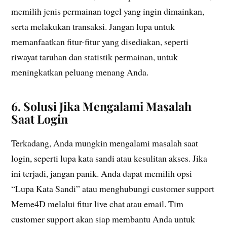
memilih jenis permainan togel yang ingin dimainkan,
serta melakukan transaksi. Jangan lupa untuk
memanfaatkan fitur-fitur yang disediakan, seperti
riwayat taruhan dan statistik permainan, untuk
meningkatkan peluang menang Anda.
6. Solusi Jika Mengalami Masalah
Saat Login
Terkadang, Anda mungkin mengalami masalah saat
login, seperti lupa kata sandi atau kesulitan akses. Jika
ini terjadi, jangan panik. Anda dapat memilih opsi
“Lupa Kata Sandi” atau menghubungi customer support
Meme4D melalui fitur live chat atau email. Tim
customer support akan siap membantu Anda untuk