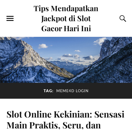
Tips Mendapatkan
Jackpot di Slot
Gacor Hari Ini
TAG:
MEME4D LOGIN
Slot Online Kekinian: Sensasi
Main Praktis, Seru, dan