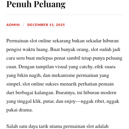
Penuh Peluang
ADMIN
DECEMBER 15, 2025
Permainan slot online sekarang bukan sekadar hiburan
pengisi waktu luang. Buat banyak orang, slot sudah jadi
cara seru buat melepas penat sambil tetap punya peluang
cuan. Dengan tampilan visual yang catchy, efek suara
yang bikin nagih, dan mekanisme permainan yang
simpel, slot online sukses menarik perhatian pemain
dari berbagai kalangan. Ibaratnya, ini hiburan modern
yang tinggal klik, putar, dan enjoy—nggak ribet, nggak
pakai drama.
Salah satu daya tarik utama permainan slot adalah