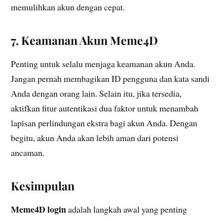
memulihkan akun dengan cepat.
7. Keamanan Akun Meme4D
Penting untuk selalu menjaga keamanan akun Anda.
Jangan pernah membagikan ID pengguna dan kata sandi
Anda dengan orang lain. Selain itu, jika tersedia,
aktifkan fitur autentikasi dua faktor untuk menambah
lapisan perlindungan ekstra bagi akun Anda. Dengan
begitu, akun Anda akan lebih aman dari potensi
ancaman.
Kesimpulan
Meme4D login
adalah langkah awal yang penting