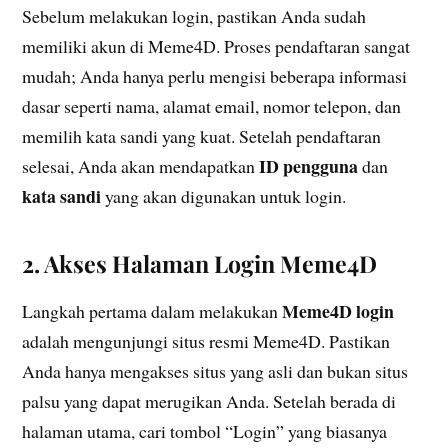
Sebelum melakukan login, pastikan Anda sudah
memiliki akun di Meme4D. Proses pendaftaran sangat
mudah; Anda hanya perlu mengisi beberapa informasi
dasar seperti nama, alamat email, nomor telepon, dan
memilih kata sandi yang kuat. Setelah pendaftaran
ID pengguna
selesai, Anda akan mendapatkan
dan
kata sandi
yang akan digunakan untuk login.
2. Akses Halaman Login Meme4D
Meme4D login
Langkah pertama dalam melakukan
adalah mengunjungi situs resmi Meme4D. Pastikan
Anda hanya mengakses situs yang asli dan bukan situs
palsu yang dapat merugikan Anda. Setelah berada di
halaman utama, cari tombol “Login” yang biasanya