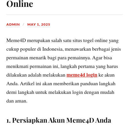
Online
ADMIN
MAY 1, 2025
Meme4D merupakan salah satu situs togel online yang
cukup populer di Indonesia, menawarkan berbagai jenis
permainan menarik bagi para pemainnya. Agar bisa
menikmati permainan ini, langkah pertama yang harus
meme4d login
dilakukan adalah melakukan
ke akun
Anda. Artikel ini akan memberikan panduan langkah
demi langkah untuk melakukan login dengan mudah
dan aman.
1. Persiapkan Akun Meme4D Anda