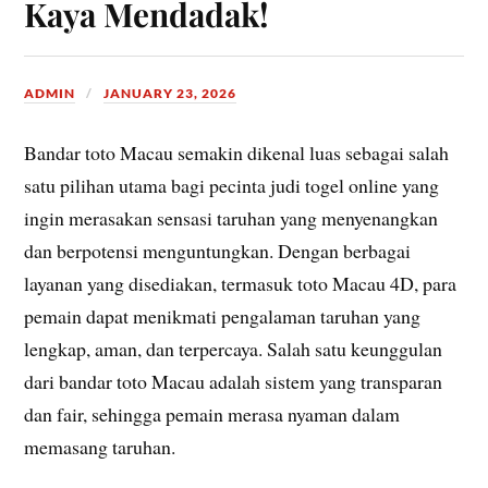
Kaya Mendadak!
ADMIN
JANUARY 23, 2026
Bandar toto Macau semakin dikenal luas sebagai salah
satu pilihan utama bagi pecinta judi togel online yang
ingin merasakan sensasi taruhan yang menyenangkan
dan berpotensi menguntungkan. Dengan berbagai
layanan yang disediakan, termasuk toto Macau 4D, para
pemain dapat menikmati pengalaman taruhan yang
lengkap, aman, dan terpercaya. Salah satu keunggulan
dari bandar toto Macau adalah sistem yang transparan
dan fair, sehingga pemain merasa nyaman dalam
memasang taruhan.