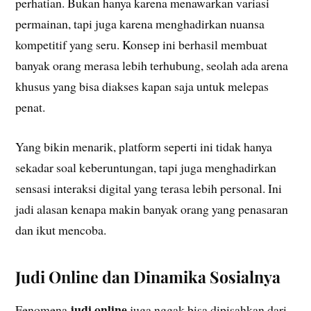
perhatian. Bukan hanya karena menawarkan variasi
permainan, tapi juga karena menghadirkan nuansa
kompetitif yang seru. Konsep ini berhasil membuat
banyak orang merasa lebih terhubung, seolah ada arena
khusus yang bisa diakses kapan saja untuk melepas
penat.
Yang bikin menarik, platform seperti ini tidak hanya
sekadar soal keberuntungan, tapi juga menghadirkan
sensasi interaksi digital yang terasa lebih personal. Ini
jadi alasan kenapa makin banyak orang yang penasaran
dan ikut mencoba.
Judi Online dan Dinamika Sosialnya
judi online
Fenomena
juga nggak bisa dipisahkan dari