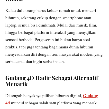
Kalau dulu orang harus keluar rumah untuk mencari
hiburan, sekarang cukup dengan smartphone atau
laptop, semua bisa dinikmati. Mulai dari musik, film,
hingga berbagai platform interaktif yang menyajikan
sensasi berbeda. Pergeseran ini bukan hanya soal
praktis, tapi juga tentang bagaimana dunia hiburan
menyesuaikan diri dengan tren masyarakat modern yang
serba cepat dan ingin serba instan.
Gudang 4D Hadir Sebagai Alternatif
Menarik
Gudang
Di tengah banyaknya pilihan hiburan digital,
4d
muncul sebagai salah satu platform yang menarik