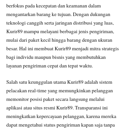
berfokus pada kecepatan dan keamanan dalam
mengantarkan barang ke tujuan. Dengan dukungan
teknologi canggih serta jaringan distribusi yang luas,
Kurir89 mampu melayani berbagai jenis pengiriman,
mulai dari paket kecil hingga barang dengan ukuran
besar. Hal ini membuat Kurir89 menjadi mitra strategis
bagi individu maupun bisnis yang membutuhkan
layanan pengiriman cepat dan tepat waktu.
Salah satu keunggulan utama Kurir89 adalah sistem
pelacakan real-time yang memungkinkan pelanggan
memonitor posisi paket secara langsung melalui
aplikasi atau situs resmi Kurir89. Transparansi ini
meningkatkan kepercayaan pelanggan, karena mereka
dapat mengetahui status pengiriman kapan saja tanpa