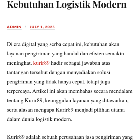
Kebutuhan Logistik Modern
ADMIN
JULY 1, 2025
Di era digital yang serba cepat ini, kebutuhan akan
layanan pengiriman yang handal dan efisien semakin
meningkat.
kurir89
hadir sebagai jawaban atas
tantangan tersebut dengan menyediakan solusi
pengiriman yang tidak hanya cepat, tetapi juga
terpercaya. Artikel ini akan membahas secara mendalam
tentang Kurir89, keunggulan layanan yang ditawarkan,
serta alasan mengapa Kurir89 menjadi pilihan utama
dalam dunia logistik modern.
Kurir89 adalah sebuah perusahaan jasa pengiriman yang