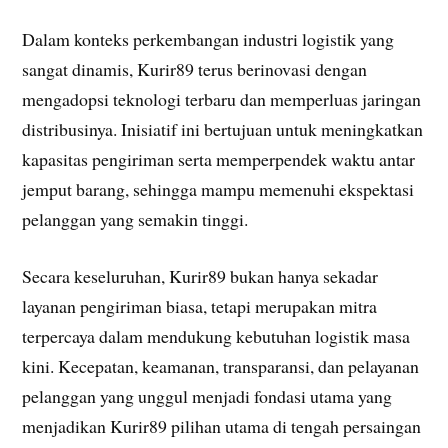
Dalam konteks perkembangan industri logistik yang
sangat dinamis, Kurir89 terus berinovasi dengan
mengadopsi teknologi terbaru dan memperluas jaringan
distribusinya. Inisiatif ini bertujuan untuk meningkatkan
kapasitas pengiriman serta memperpendek waktu antar
jemput barang, sehingga mampu memenuhi ekspektasi
pelanggan yang semakin tinggi.
Secara keseluruhan, Kurir89 bukan hanya sekadar
layanan pengiriman biasa, tetapi merupakan mitra
terpercaya dalam mendukung kebutuhan logistik masa
kini. Kecepatan, keamanan, transparansi, dan pelayanan
pelanggan yang unggul menjadi fondasi utama yang
menjadikan Kurir89 pilihan utama di tengah persaingan