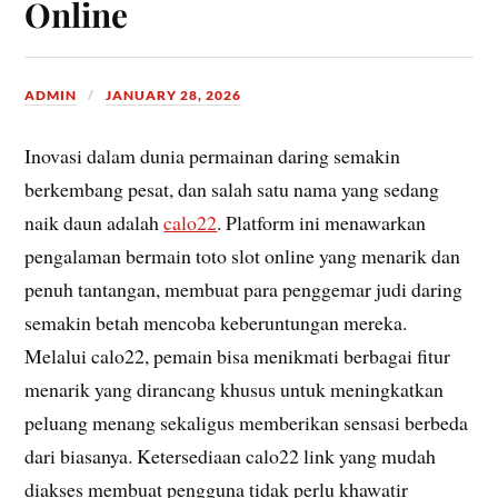
Online
ADMIN
JANUARY 28, 2026
Inovasi dalam dunia permainan daring semakin
berkembang pesat, dan salah satu nama yang sedang
naik daun adalah
calo22
. Platform ini menawarkan
pengalaman bermain toto slot online yang menarik dan
penuh tantangan, membuat para penggemar judi daring
semakin betah mencoba keberuntungan mereka.
Melalui calo22, pemain bisa menikmati berbagai fitur
menarik yang dirancang khusus untuk meningkatkan
peluang menang sekaligus memberikan sensasi berbeda
dari biasanya. Ketersediaan calo22 link yang mudah
diakses membuat pengguna tidak perlu khawatir