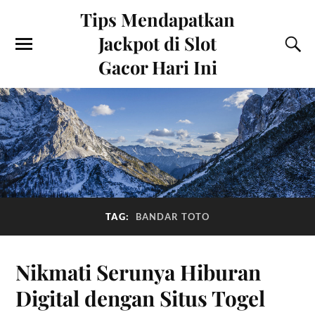
Tips Mendapatkan
Jackpot di Slot
Gacor Hari Ini
TAG:
BANDAR TOTO
Nikmati Serunya Hiburan
Digital dengan Situs Togel