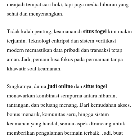
menjadi tempat cari hoki, tapi juga media hiburan yang
sehat dan menyenangkan.
situs togel
Tidak kalah penting, keamanan di
kini makin
terjamin. Teknologi enkripsi dan sistem verifikasi
modern memastikan data pribadi dan transaksi tetap
aman. Jadi, pemain bisa fokus pada permainan tanpa
khawatir soal keamanan.
judi online
situs togel
Singkatnya, dunia
dan
menawarkan kombinasi sempurna antara hiburan,
tantangan, dan peluang menang. Dari kemudahan akses,
bonus menarik, komunitas seru, hingga sistem
keamanan yang handal, semua aspek dirancang untuk
memberikan pengalaman bermain terbaik. Jadi, buat