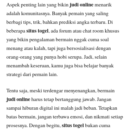
judi online
Aspek penting lain yang bikin
menarik
adalah komunitasnya. Banyak pemain yang saling
berbagi tips, trik, bahkan prediksi angka terbaru. Di
situs togel
beberapa
, ada forum atau chat room khusus
yang bikin pengalaman bermain nggak cuma soal
menang atau kalah, tapi juga bersosialisasi dengan
orang-orang yang punya hobi serupa. Jadi, selain
menambah keseruan, kamu juga bisa belajar banyak
strategi dari pemain lain.
Tentu saja, meski terdengar menyenangkan, bermain
judi online
harus tetap bertanggung jawab. Jangan
sampai hiburan digital ini malah jadi beban. Tetapkan
batas bermain, jangan terbawa emosi, dan nikmati setiap
situs togel
prosesnya. Dengan begitu,
bukan cuma